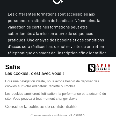
Les différentes formations sont accessibles aux
personnes en situation de handicap. Néanmoins, la
validation de certaines formations peut être
subordonnée à la mise en œuvre de séquences
pratiques. Une analyse des besoins et des conditions
d’accès sera réalisée lors de notre visite ou entretien
téléphonique en amont de l’inscription afin d’identifier
plus précisément les conditions de réalisation et de
faisabilité de la formation. N’hésitez pas à nous signaler
Safis
tout demande d’accompagnement sur ce thème.
Les cookies, c'est avec vous !
Pour une navigation idéale, nous avons besoin de déposer des
cookies sur votre ordinateur, tablette ou mobile.
Les cookies améliorent l'utilisation, la performance et la sécurité du
site. Vous pouvez à tout moment changer d'avis.
– Goodigital, création de sites internet
© Copyright 2026
Consulter la politique de confidentialité
Consentements certifiés par